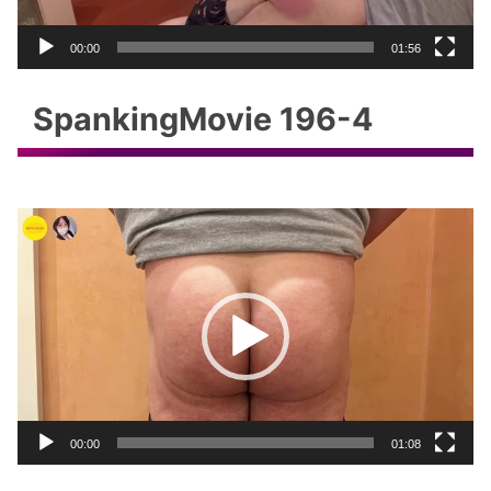
ー
00:00
01:56
SpankingMovie 196-4
動
画
プ
レ
ー
ヤ
ー
00:00
01:08