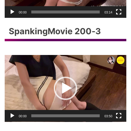
ー
00:00
03:14
SpankingMovie 200‐3
動
画
プ
レ
ー
ヤ
ー
00:00
03:50