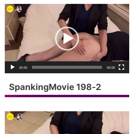
動
画
プ
レ
ー
ヤ
ー
00:00
06:08
SpankingMovie 198‐2
動
画
プ