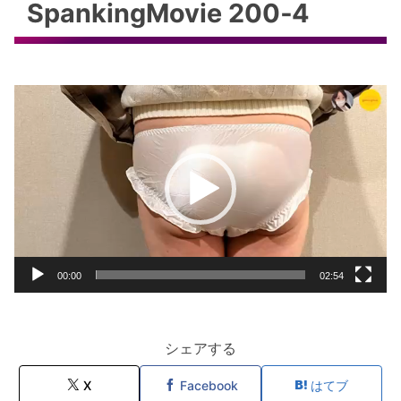
SpankingMovie 200‐4
動
画
プ
レ
ー
ヤ
ー
00:00
02:54
シェアする
X
Facebook
はてブ