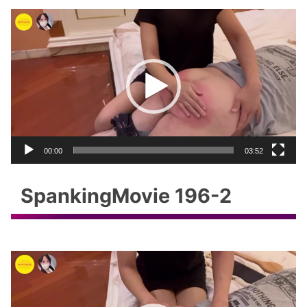
動
画
プ
レ
ー
ヤ
ー
00:00
03:52
SpankingMovie 196-2
動
画
プ