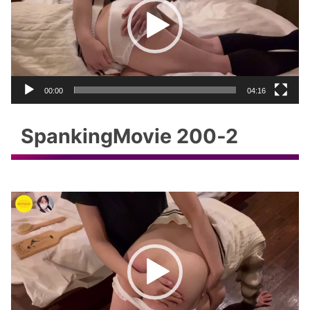
レ
ー
ヤ
ー
00:00
04:16
SpankingMovie 200‐2
動
画
プ
レ
ー
ヤ