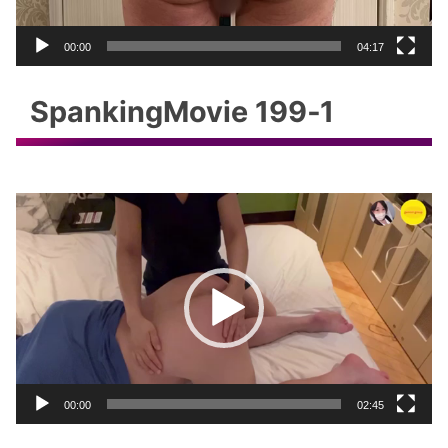
ー
00:00
04:17
SpankingMovie 199‐1
動
画
プ
レ
ー
ヤ
ー
00:00
02:45