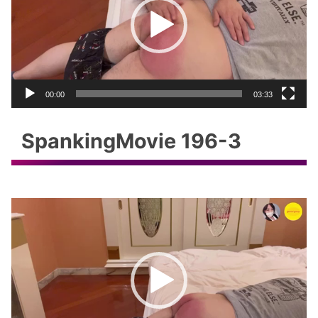
レ
ー
ヤ
ー
00:00
03:33
SpankingMovie 196-3
動
画
プ
レ
ー
ヤ