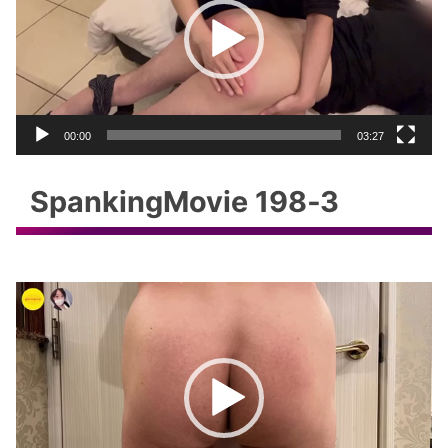
レ
ー
ヤ
ー
00:00
03:27
SpankingMovie 198‐3
動
画
プ
レ
ー
ヤ