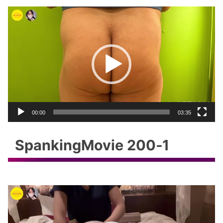
動
画
プ
レ
ー
ヤ
ー
00:00
03:35
SpankingMovie 200‐1
動
画
プ