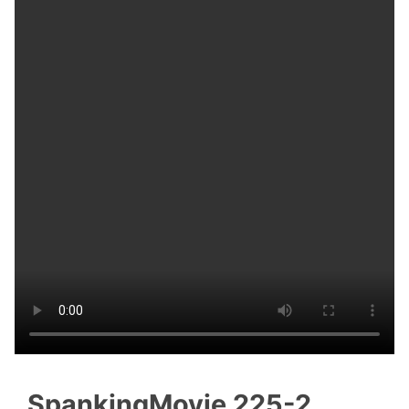
SpankingMovie 225-2