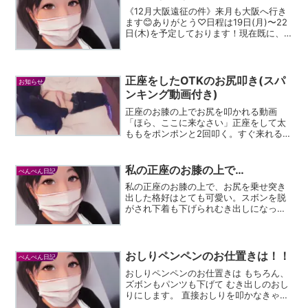
《12月大阪遠征の件》来月も大阪へ行き
ます😊ありがとう♡日程は19日(月)〜22
日(木)を予定しております！現在既に、
DM、LINE、カカオに連絡していただい
てる方を優先に受け付けていきます！新
規の方も受け付けています！連絡くださ
いね！先着...
正座をしたOTKのお尻叩き(スパ
お知らせ
ンキング動画付き)
正座のお膝の上でお尻を叩かれる動画
「ほら、ここに来なさい」正座をして太
ももをポンポンと2回叩く。すぐ来れる子
もいれば、なかなか来れない子もいる。
そんな子には「10秒、数える間に来なさ
い。10…9…8…7…・・・」
私の正座のお膝の上で…
ぺんぺん日記
SpankingMovie ...
私の正座のお膝の上で、お尻を乗せ突き
出した格好はとても可愛い。スボンを脱
がされ下着も下げられむき出しになった
お尻これから真っ赤になるまでお尻ぺん
ぺんされるのかと感じている君を見るの
がたまらないもちろん赤くならずに帰れ
るなんて思ってないよね😁
おしりペンペンのお仕置きは！！
ぺんぺん日記
おしりペンペンのお仕置きは もちろん、
ズボンもパンツも下げて むき出しのおし
りにします。 直接おしりを叩かなきゃお
仕置きの意味がないから。 痛いのは当然