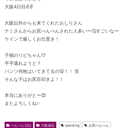
大阪4日目✌️✌️
大阪以外からも来てくれたおしりさん
ナミさんからお尻ぺんぺんされた人多いー🤔すごいなー
ケインで厳しくお仕置き！
子猫のリピちゃん♡
平手逃れようと？
パンツ何枚はいてきてるの😤！！ 笑
そんな子はお尻百叩きよ！！
本当にありがとー😍
またよろしくね✨
ぺんぺん日記
大阪遠征
spanking
お尻ぺんぺん