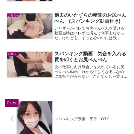
よ。 まずは平手で、真っ赤になるまでお
しりペンペンですからね！
過去のいたずらの精算のお尻ぺん
お知らせ
ぺん (スパンキング動画付き)
いたずらがバレてお尻ぺんぺんを受ける
動画当時はバレずに済んで何事もなかっ
た。けれども、ずっと心の中には残って
いた。悪いことをしたら叱られる、罰を
受けるということ。あの時にもし本当は
バレていて…お膝の上で叱られていたと
スパンキング動画 気合を入れる
お知らせ
したら…Spanking...
尻を叩くとお尻ぺんぺん
次の仕事に向け気合いを入れているお尻
ぺんぺん動画これから忙しくなる…なの
に気持ちが入らない…こんなんじゃ乗り
越えられない。何か気持ちの切り替えが
あれば……そうすれば、本気が出せるかも
しれない。自分を変えることができるか
もしれない…Spank...
スパンキング動画 平手 OTK