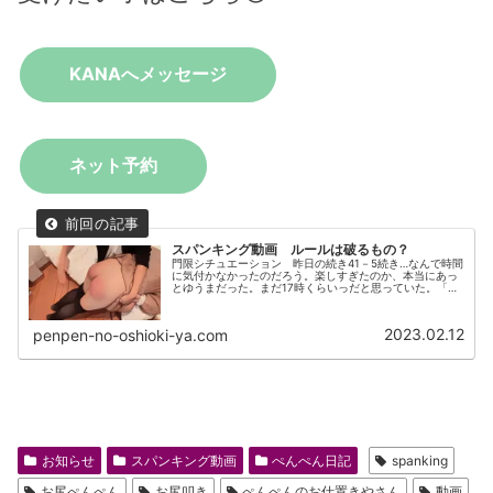
KANAへメッセージ
ネット予約
スパンキング動画 ルールは破るもの？
門限シチュエーション 昨日の続き41－5続き…なんで時間
に気付かなかったのだろう。楽しすぎたのか、本当にあっ
とゆうまだった。まだ17時くらいっだと思っていた。「や
ばい…」あんなに全力で走ったのはいつぶりか。あの時間
にあそこを出たため、絶対に...
2023.02.12
penpen-no-oshioki-ya.com
お知らせ
スパンキング動画
ぺんぺん日記
spanking
お尻ぺんぺん
お尻叩き
ぺんぺんのお仕置きやさん
動画