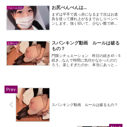
たくさん歌ったカラオケだったー😆本当
にありがとう♡良くなりま...
お尻ぺんぺんは…
ぺんぺん日記
まずは平手で真っ赤になるまで次はお道
具を使って腫れ上がるまでおしりペンペ
ンします。強く叩いて、少ない数で終わ
るのではなく普通くらいの強さで回数を
たくさん叩くお仕置きを最後は回数決め
て強い平手で数を数える頑張れた子にお
しりをタオルで冷やしなが...
スパンキング動画 ルールは破る
お知らせ
もの？
門限シチュエーション 昨日の続き41－5
続き…なんで時間に気付かなかったのだ
ろう。楽しすぎたのか、本当にあっとゆ
うまだった。まだ17時くらいっだと思っ
ていた。「やばい…」あんなに全力で走
ったのはいつぶりか。あの時間にあそこ
を出たため、絶対に...
スパンキング動画 ルールは破るもの？