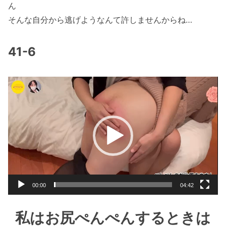
ん
そんな自分から逃げようなんて許しませんからね…
41-6
動
画
プ
レ
ー
ヤ
ー
00:00
04:42
私はお尻ぺんぺんするときは