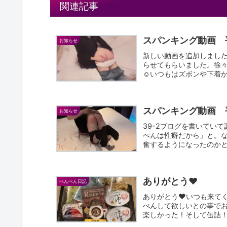
関連記事
スパンキング動画 
お知らせ
新しい動画を追加しました
らせてもらいました。徐々
☺いつもはズボンや下着
っ...
スパンキング動画 
お知らせ
39-2ブログを書いてい
ぺんは性癖だから」と。
奮するようになったのか
本...
ありがとう♥
ぺんぺん日記
ありがとう♥いつも来て
ぺんして欲しいとの事でお
楽しかった！そして缶詰！
当に...