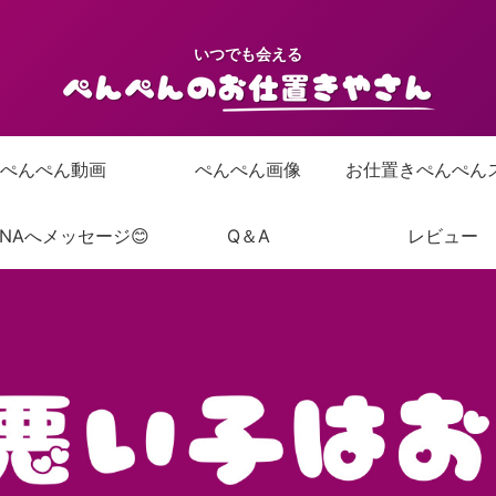
いつでも会える
ぺんぺん動画
ぺんぺん画像
ANAへメッセージ😊
Q＆A
レビュー