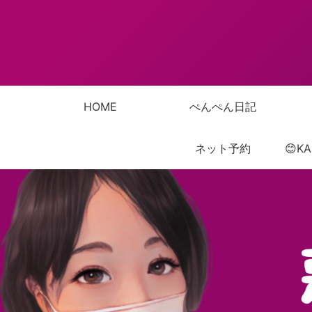
HOME
ぺんぺん日記
ネット予約
😊K