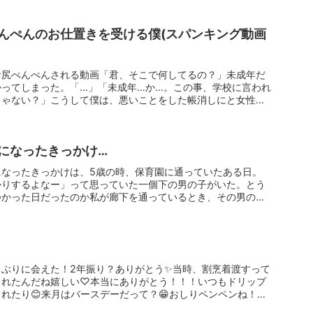
んぺんのお仕置きを受ける僕(スパンキング動画
お尻ぺんぺんされる動画「君、そこで何してるの？」未成年だ
かってしまった。「…」「未成年…か…。この事、学校に言われ
じゃない？」こうして僕は、悪いことをした帳消しにと女性の
になったきっかけ…
になったきっかけは、5歳の時、保育園に通っていたある日。
かりするよなー」って思っていた一個下の男の子がいた。とう
つかった日だったのか私が廊下を通っているとき、その男の子
ぶりに会えた！2年振り？ありがとう✨当時、割烹着渡すって
くれたんだね嬉しい♡本当にありがとう！！！いつもドリップ
れたり😊来月はバースデーだって？😁おしりペンペンね！本