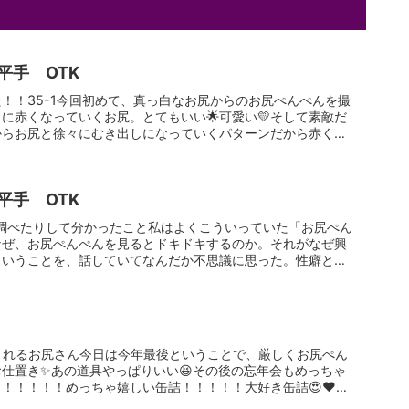
平手 OTK
！！35-1今回初めて、真っ白なお尻からのお尻ぺんぺんを撮
に赤くなっていくお尻。とてもいい🌟可愛い💛そして素敵だ
からお尻と徐々にむき出しになっていくパターンだから赤くな
平手 OTK
て調べたりして分かったこと私はよくこういっていた「お尻ぺん
なぜ、お尻ぺんぺんを見るとドキドキするのか。それがなぜ興
ということを、話していてなんだか不思議に思った。性癖とは
くれるお尻さん今日は今年最後ということで、厳しくお尻ぺん
仕置き✨あの道具やっぱりいい😆その後の忘年会もめっちゃ
！！！！！めっちゃ嬉しい缶詰！！！！！大好き缶詰😍❤️本