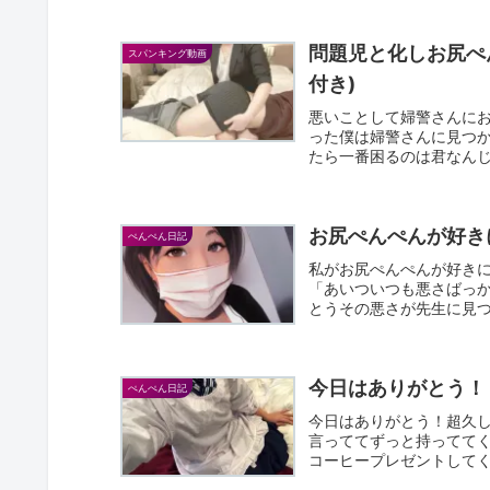
問題児と化しお尻ぺ
スパンキング動画
付き)
悪いことして婦警さんに
った僕は婦警さんに見つ
たら一番困るのは君なん
割に...
お尻ぺんぺんが好き
ぺんぺん日記
私がお尻ぺんぺんが好き
「あいついつも悪さばっ
とうその悪さが先生に見
の教室...
今日はありがとう！
ぺんぺん日記
今日はありがとう！超久し
言っててずっと持ってて
コーヒープレゼントしてく
当に...