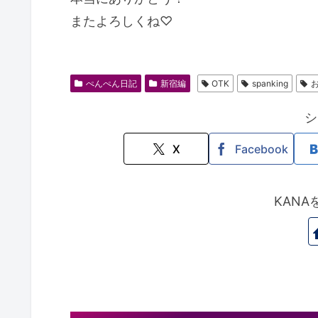
またよろしくね♡
ぺんぺん日記
新宿編
OTK
spanking
シ
X
Facebook
KAN