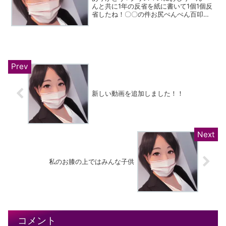
んと共に1年の反省を紙に書いて1個1個反
省したね！〇〇の件お尻ぺんぺん百叩き
🤚クリスマスケーキ🎂美味しかったね😋
本当にありがとう✨またよろしくね
新しい動画を追加しました！！
私のお膝の上ではみんな子供
コメント