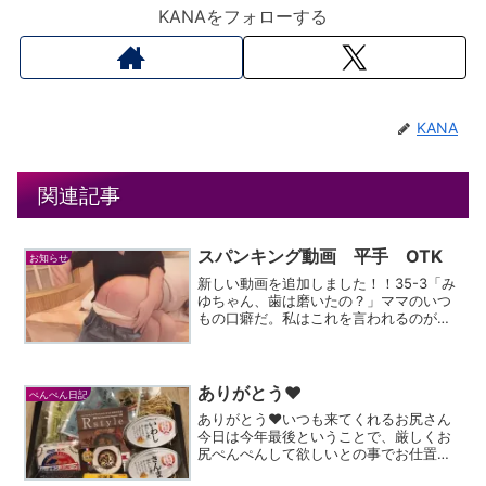
KANAをフォローする
KANA
関連記事
スパンキング動画 平手 OTK
お知らせ
新しい動画を追加しました！！35-3「み
ゆちゃん、歯は磨いたの？」ママのいつ
もの口癖だ。私はこれを言われるのが一
番嫌いだった。もう子供じゃない。ママ
は昔女優を目指していたからか美につい
てはうるさい。特に歯に関しては…「歯
を磨かないと虫歯にな...
ありがとう♥
ぺんぺん日記
ありがとう♥いつも来てくれるお尻さん
今日は今年最後ということで、厳しくお
尻ぺんぺんして欲しいとの事でお仕置き
✨あの道具やっぱりいい😆その後の忘年