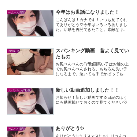
会もめっちゃ楽しかった！そして缶
詰！！！！！！めっちゃ嬉しい缶
詰！！！！！大好き缶詰😍❤️本当に...
今年はお世話になりました！
ぺんぺん日記
こんばんは！カナです！いつも見てくれ
てありがとう♡今年はいろいろありまし
た。活動を再開できたこと。素敵なキー
ちゃんたちとたくさん知り合えたこと。
ホームページを立ち上げることができた
こと。平手が強くなったこと。みんなか
らの愛を感じられたこと。...
スパンキング動画 昔よく見てい
お知らせ
たもの
お尻ぺんぺんのF/f動画悪い子はお膝の上
でお尻ぺんぺんされる。もちろん良い子
になるまで。泣いても手でかばっても厳
しくお仕置き…41-2動画のお話の続き動
画にはもちろんいろいろな動画がある。
いろんなシーンもあれば、どんな状況か
新しい動画追加しました！！
スパンキング動画
とか。父からなの...
お知らせ！新しい動画です☺日記のほう
にも動画載せておくので見てください♡
ありがとう✨
ぺんぺん日記
ありがとう✨クリスマスにおしりぺんぺ