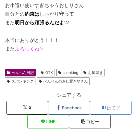
お小遣い使いすぎちゃうおしりさん
自分との
約束は
しっかり
守って
また
明日から頑張るんだよ
♡
本当にありがとう！！！
また
よろしくね
✨
ぺんぺん日記
OTK
spanking
お尻叩き
スパンキング
ぺんぺんのお仕置きやさん
シェアする
X
Facebook
はてブ
LINE
コピー