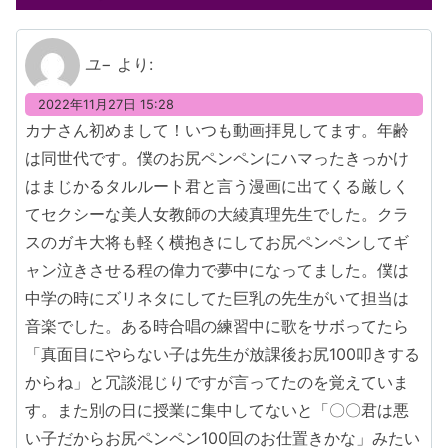
ユ−
より:
2022年11月27日 15:28
カナさん初めまして！いつも動画拝見してます。年齢
は同世代です。僕のお尻ペンペンにハマったきっかけ
はまじかるタルルート君と言う漫画に出てくる厳しく
てセクシーな美人女教師の大綾真理先生でした。クラ
スのガキ大将も軽く横抱きにしてお尻ペンペンしてギ
ャン泣きさせる程の偉力で夢中になってました。僕は
中学の時にズリネタにしてた巨乳の先生がいて担当は
音楽でした。ある時合唱の練習中に歌をサボってたら
「真面目にやらない子は先生が放課後お尻100叩きする
からね」と冗談混じりですが言ってたのを覚えていま
す。また別の日に授業に集中してないと「〇〇君は悪
い子だからお尻ペンペン100回のお仕置きかな」みたい