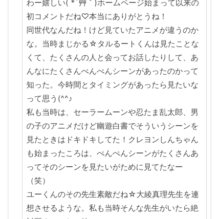
わー嬉しい( *´艸｀)ホームページ始まって以来の
初コメントだね♡本当にありがとうね！
同世代なんだね！けど見ていたアニメが違うのか
な。当時まじかる☆タルるートくんは見たことな
くて、たくさんの人と会ってお話したりして、あ
んなにたくさんぺんぺんシーンがあったのかって
知った。今時間とタイミングがあったら見たいな
って思う(^^♪
私も当時は、セーラームーンや忍たま乱太郎、男
の子のアニメだけど幽遊白書でそういうシーンを
見たときはドキドキしてた！クレヨンしんちゃん
も始まったころは、ぺんぺんシーンがたくさんあ
ってそのシーンを見たいがために見てたなー
（笑）
ユーくんのその先生素敵だね☆大綾真理先生を連
想させるような。私も当時そんな先生がいたら絶