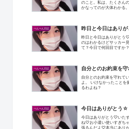
のこと。私は、たくさん
かなってのが大体わかる
考え...
昨日と今日はありが
ぺんぺん日記
昨日と今日はありがとう
のはわかるけどサッカー見
て？今日で何回目ですか？
おしり...
自分とのお約束を守
ぺんぺん日記
自分とのお約束を守れてい
よ。 いけなかったことを
るわよね？
今日はありがとう☆
ぺんぺん日記
今日はありがとう♡いた
ね♡お小遣い使いすぎち
張るんだよ♡本当にあり