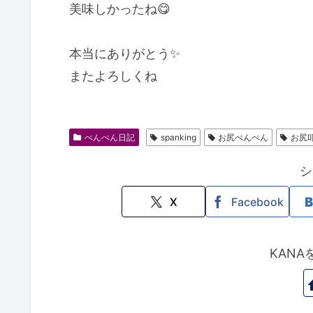
美味しかったね😋
本当にありがとう✨
またよろしくね
ぺんぺん日記
spanking
お尻ぺんぺん
お尻
シ
X
Facebook
KAN