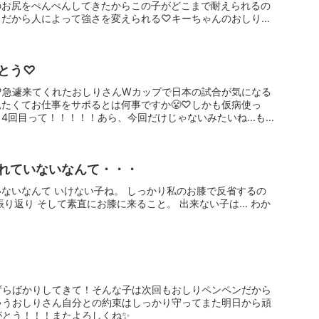
のお尻をぺんぺんしてきたからこの子がどこまで耐えられるの
。だから人によって強さを変えられる♡キーちゃんのおしりを
とう♡
♡急遽来てくれたおしりさんWカップで日本の試合が気になる
たくてお仕事をサボるとは何事ですか😤♡しかも仮病使っ
4回目って！！！！！あら、今回だけじゃないみたいね…もう
れていないなんて・・・
ないなんて いけない子ね。 しっかり私のお膝で反省するの
振り返り そして素直にお膝に来ること。 出来ない子は… わか
ずらばかりしてきて！そんな子は次回もおしりペンペンだから
ゃうおしりさん自分との約束はしっかり守ってまた明日から頑
がとう！！！またよろしくね✨