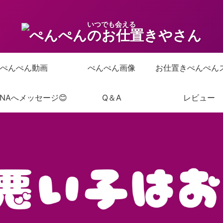
いつでも会える
ぺんぺん動画
ぺんぺん画像
ANAへメッセージ😊
Q＆A
レビュー