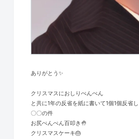
ありがとう✨
クリスマスにおしりぺんぺん
と共に1年の反省を紙に書いて1個1個反省
〇〇の件
お尻ぺんぺん百叩き🤚
クリスマスケーキ🎂